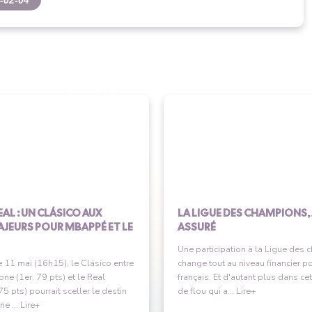
-02-04
EAL : UN CLÁSICO AUX
LA LIGUE DES CHAMPIONS,
AJEURS POUR MBAPPÉ ET LE
ASSURÉ
Une participation à la Ligue des
 11 mai (16h15), le Clásico entre
change tout au niveau financier p
one (1er, 79 pts) et le Real
français. Et d'autant plus dans ce
75 pts) pourrait sceller le destin
de flou qui a... Lire+
ne ... Lire+