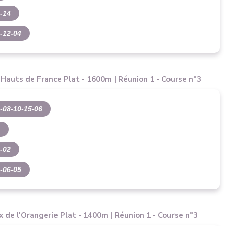
-14
-12-04
 Hauts de France Plat - 1600m | Réunion 1 - Course n°3
-08-10-15-06
8
-02
-06-05
 de l'Orangerie Plat - 1400m | Réunion 1 - Course n°3