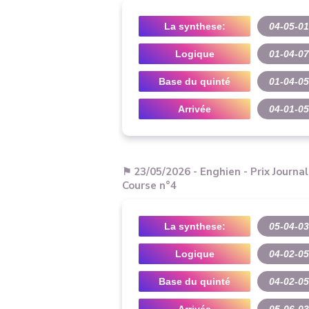
La synthese:
04-05-01
Logique
01-04-0
Base du quinté
01-04-05
Arrivée
04-01-05
⚑ 23/05/2026 - Enghien - Prix Journa
Course n°4
La synthese:
05-04-03
Logique
04-02-0
Base du quinté
04-02-05