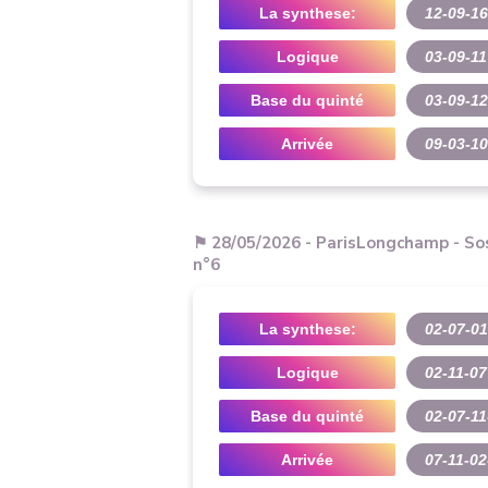
La synthese:
12-09-16
Logique
03-09-11
Base du quinté
03-09-12
Arrivée
09-03-10
⚑ 28/05/2026 - ParisLongchamp - Sos
n°6
La synthese:
02-07-01
Logique
02-11-07
Base du quinté
02-07-11
Arrivée
07-11-02