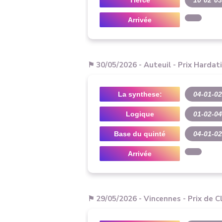
Tiercé
10*02*0
Arrivée
⚑ 30/05/2026 - Auteuil - Prix Hardat
La synthese:
04-01-02
Logique
01-02-0
Base du quinté
04-01-02
Arrivée
⚑ 29/05/2026 - Vincennes - Prix de C