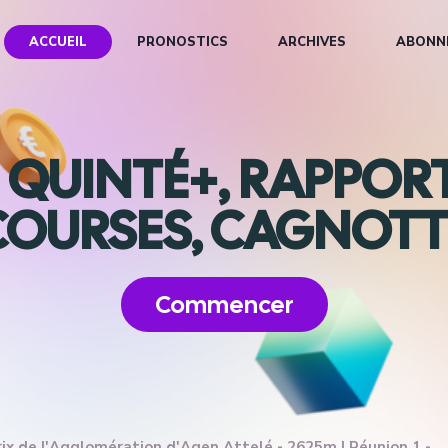
ACCUEIL
PRONOSTICS
ARCHIVES
ABONN
E QUINTÉ+, RAPPORT
COURSES, CAGNOTT
Commencer
ix de l'Agglomération d'Agen Attelé - 2625m | Réunion 1 -