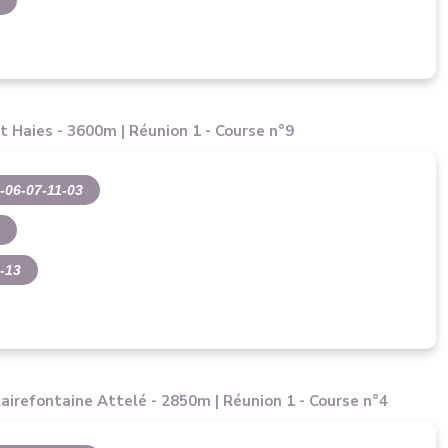
3
it Haies - 3600m | Réunion 1 - Course n°9
-06-07-11-03
4
-13
lairefontaine Attelé - 2850m | Réunion 1 - Course n°4