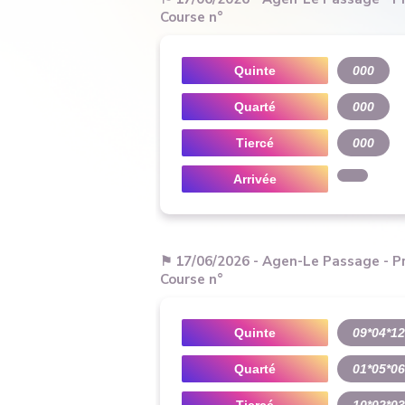
Course n°
Quinte
000
Quarté
000
Tiercé
000
Arrivée
⚑ 17/06/2026 - Agen-Le Passage - Pr
Course n°
Quinte
09*04*12
Quarté
01*05*06