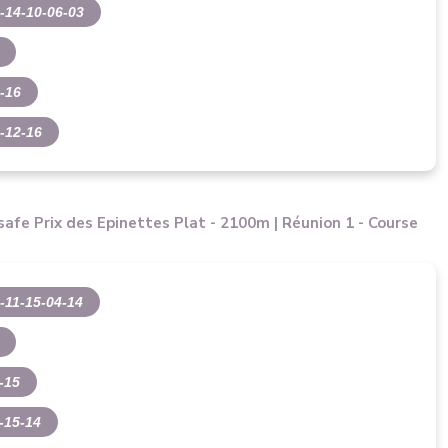
-14-10-06-03
-16
-12-16
afe Prix des Epinettes Plat - 2100m | Réunion 1 - Course
-11-15-04-14
-15
-15-14