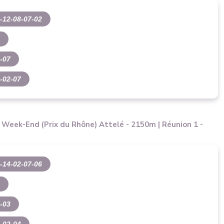
-12-08-07-02
7
-07
-02-07
l Week-End (Prix du Rhône) Attelé - 2150m | Réunion 1 -
-14-02-07-06
5
-03