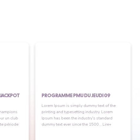
 JACKPOT
PROGRAMME PMU DU JEUDI 09
Lorem Ipsum is simply dummy text of the
 champions
printing and typesetting industry. Lorem
our un club
Ipsum has been the industry's standard
tte période
dummy text ever since the 1500... Lire+