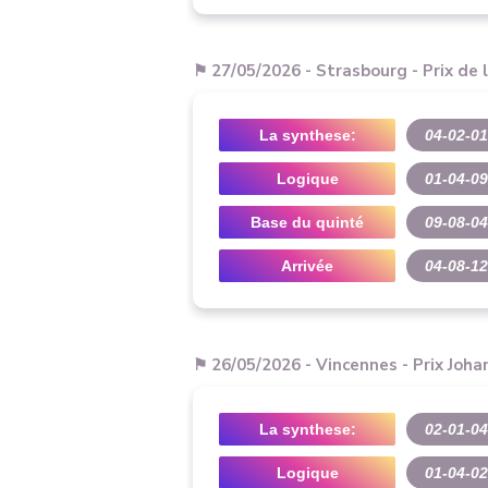
⚑ 27/05/2026 - Strasbourg - Prix de 
La synthese:
04-02-01
Logique
01-04-0
Base du quinté
09-08-04
Arrivée
04-08-12
⚑ 26/05/2026 - Vincennes - Prix Joha
La synthese:
02-01-04
Logique
01-04-0