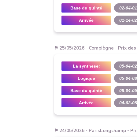
Base du quinté
02-04-01
Arrivée
01-14-02
⚑ 25/05/2026 - Compiègne - Prix des
La synthese:
05-04-02
Logique
05-04-0
Base du quinté
08-04-05
Arrivée
04-02-08
⚑ 24/05/2026 - ParisLongchamp - Prix