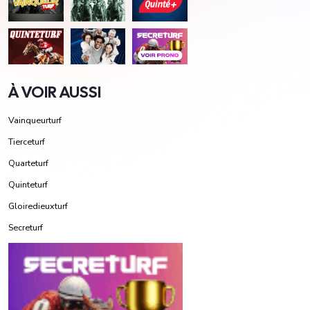
À VOIR AUSSI
Vainqueurturf
Tierceturf
Quarteturf
Quinteturf
Gloiredieuxturf
Secreturf